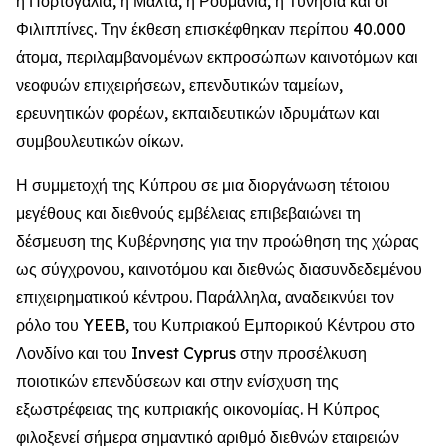
η Πορτογαλία, η Μάλτα, η Ρουμανία, η Τυνησία και οι
Φιλιππίνες. Την έκθεση επισκέφθηκαν περίπου 40.000
άτομα, περιλαμβανομένων εκπροσώπων καινοτόμων και
νεοφυών επιχειρήσεων, επενδυτικών ταμείων,
ερευνητικών φορέων, εκπαιδευτικών ιδρυμάτων και
συμβουλευτικών οίκων.
Η συμμετοχή της Κύπρου σε μια διοργάνωση τέτοιου
μεγέθους και διεθνούς εμβέλειας επιβεβαιώνει τη
δέσμευση της Κυβέρνησης για την προώθηση της χώρας
ως σύγχρονου, καινοτόμου και διεθνώς διασυνδεδεμένου
επιχειρηματικού κέντρου. Παράλληλα, αναδεικνύει τον
ρόλο του YEEB, του Κυπριακού Εμπορικού Κέντρου στο
Λονδίνο και του Invest Cyprus στην προσέλκυση
ποιοτικών επενδύσεων και στην ενίσχυση της
εξωστρέφειας της κυπριακής οικονομίας. Η Κύπρος
φιλοξενεί σήμερα σημαντικό αριθμό διεθνών εταιρειών